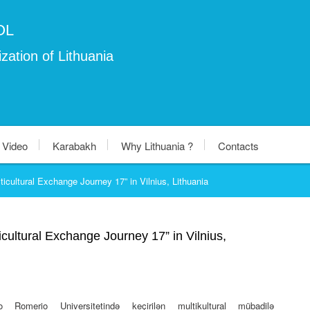
OL
zation of Lithuania
Video
Karabakh
Why Lithuania ?
Contacts
ticultural Exchange Journey 17” in Vilnius, Lithuania
icultural Exchange Journey 17” in Vilnius,
o Romerio Universitetində keçirilən multikultural mübadilə