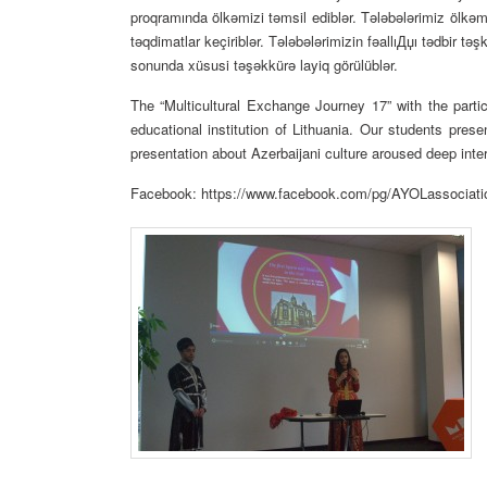
proqramında
ölkəmizi təmsil ediblər. Tələbələrimiz ölkəmi
təqdimatlar keçiriblər. Tələbələrimizin fəallıДџı tədbir təşk
sonunda xüsusi təşəkkürə layiq görülüblər.
The “Multicultural Exchange Journey 17” with the parti
educational institution of Lithuania. Our students prese
presentation about Azerbaijani culture aroused deep inte
Facebook: https://www.facebook.com/pg/AYOLassociat