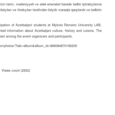
zin tarixi, mədəniyyəti və adət-ənənələri barədə tədbir iştirakçılarına
ilatçıları və itirakçıları tərəfindən böyük maraqla qarşılanıb və tədbirin
cipation of Azerbaijani students at Mykolo Romerio University LAB,
nted information about Azerbaijani culture, history and cuisine. The
rest among the event organizers and participants.
ion/photos/?tab=album&album_id=966084870195205
Views count (2932)