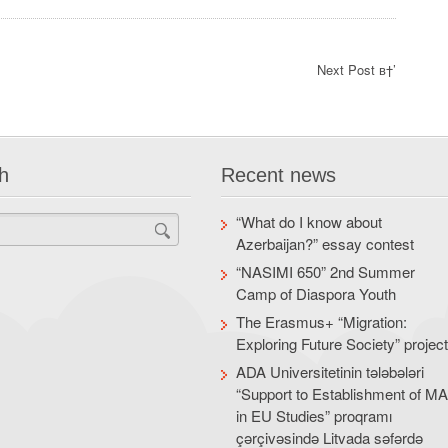
Next Post в†’
h
Recent news
“What do I know about
Azerbaijan?” essay contest
“NASIMI 650” 2nd Summer
Camp of Diaspora Youth
The Erasmus+ “Migration:
Exploring Future Society” projec
ADA Universitetinin tələbələri
“Support to Establishment of M
in EU Studies” proqramı
çərçivəsində Litvada səfərdə