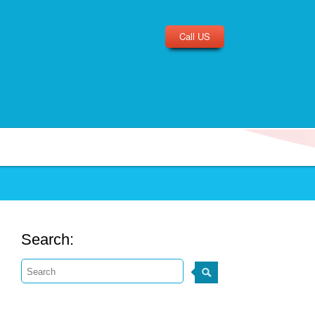
Call US
Search: