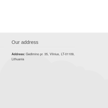
Our address
Address:
Gedimino pr. 35, Vilnius, LT-01109,
Lithuania
t
A