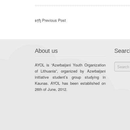
в†ђ Previous Post
About us
Searc
AYOL is “Azerbaijani Youth Organization
of Lithuania”, organized by Azerbaijani
initiative student’s group studying in
Kaunas. AYOL has been established on
26th of June, 2012.