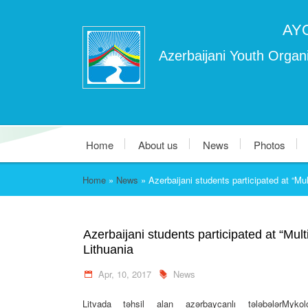
AY
Azerbaijani Youth Organi
Home
About us
News
Photos
Home
»
News
»
Azerbaijani students participated at “Mul
Azerbaijani students participated at “Mult
Lithuania
Apr, 10, 2017
News
Litvada təhsil alan azərbaycanlı tələbələrMykol