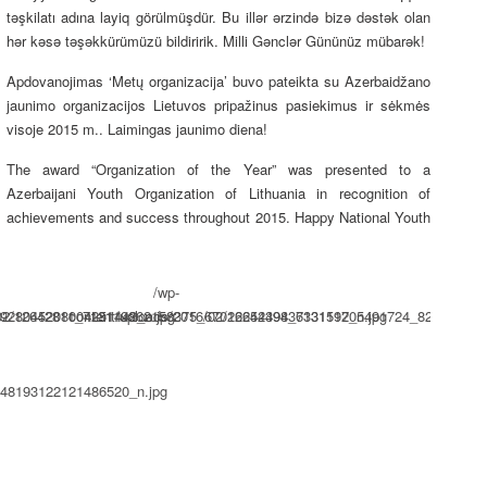
təşkilatı adına layiq görülmüşdür. Bu illər ərzində bizə dəstək olan
hər kəsə təşəkkürümüzü bildiririk. Milli Gənclər Gününüz mübarək!
Apdovanojimas ‘Metų organizacija’ buvo pateikta su Azerbaidžano
jaunimo organizacijos Lietuvos pripažinus pasiekimus ir sėkmės
visoje 2015 m.. Laimingas jaunimo diena!
The award “Organization of the Year” was presented to a
Azerbaijani Youth Organization of Lithuania in recognition of
achievements and success throughout 2015. Happy National Youth
/wp-
5928045208004251442_n.jpg
/02/12642811_713119862158375_6702624249836331512_n.jpg
content/uploads/2016/02/12654394_713119705491724_829024473
748193122121486520_n.jpg