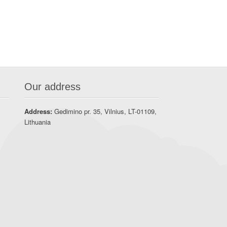
Our address
Address:
Gedimino pr. 35, Vilnius, LT-01109,
Lithuania
t
A