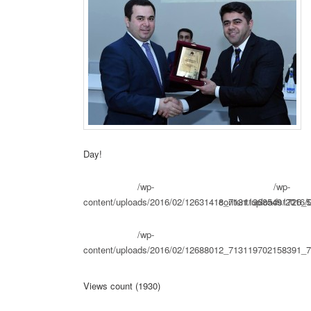
Day!
/wp-
/wp-
content/uploads/2016/02/12631418_713119685491726_
content/uploads/2016
/wp-
content/uploads/2016/02/12688012_713119702158391_
Views count (1930)