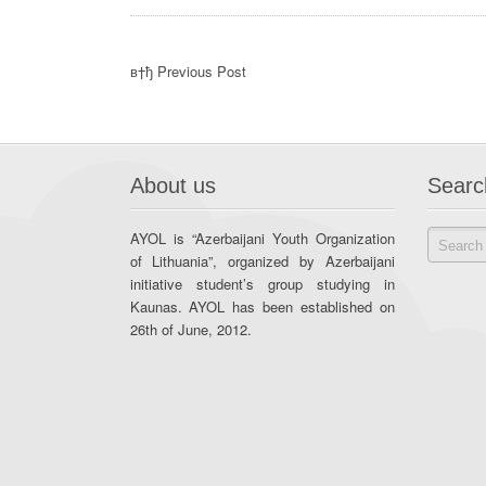
в†ђ Previous Post
About us
Searc
AYOL is “Azerbaijani Youth Organization
of Lithuania”, organized by Azerbaijani
initiative student’s group studying in
Kaunas. AYOL has been established on
26th of June, 2012.