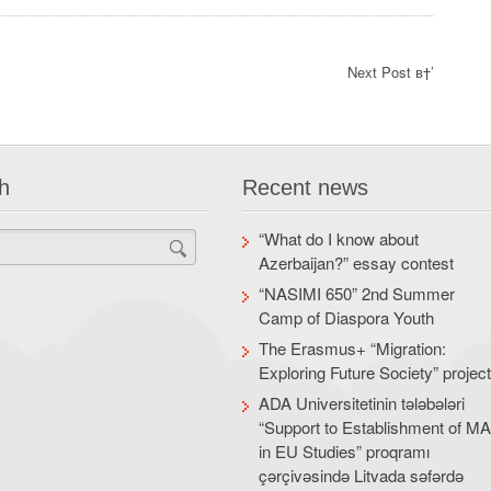
Next Post в†’
h
Recent news
“What do I know about
Azerbaijan?” essay contest
“NASIMI 650” 2nd Summer
Camp of Diaspora Youth
The Erasmus+ “Migration:
Exploring Future Society” projec
ADA Universitetinin tələbələri
“Support to Establishment of M
in EU Studies” proqramı
çərçivəsində Litvada səfərdə