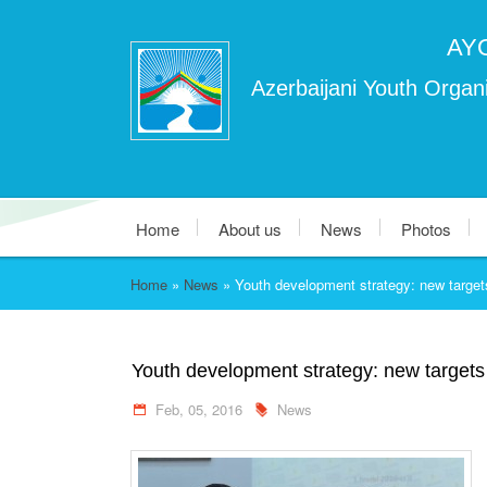
AY
Azerbaijani Youth Organi
Home
About us
News
Photos
Home
»
News
»
Youth development strategy: new targets
Youth development strategy: new targets 
Feb, 05, 2016
News