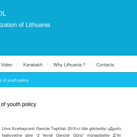
OL
zation of Lithuania
Video
Karabakh
Why Lithuania ?
Contacts
 of youth policy
of youth policy
Litva Azərbaycanlı Gənclər Təşkilatı 2015-ci ildə göstərdiyi uДџurlu
fəaliyyətinə görə “2 fevral Gənclər Günü” münasibətilə Д°lin