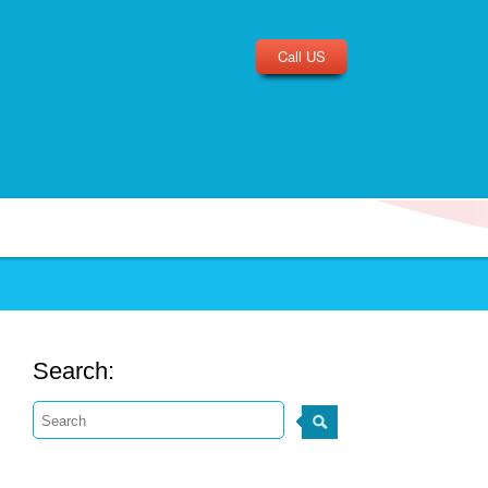
Call US
Search: