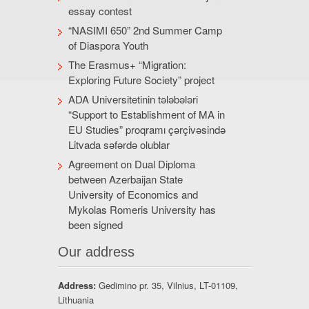
essay contest
“NASIMI 650” 2nd Summer Camp
of Diaspora Youth
The Erasmus+ “Migration:
Exploring Future Society” project
ADA Universitetinin tələbələri
“Support to Establishment of MA in
EU Studies” proqramı çərçivəsində
Litvada səfərdə olublar
Agreement on Dual Diploma
between Azerbaijan State
University of Economics and
Mykolas Romeris University has
been signed
Our address
Address:
Gedimino pr. 35, Vilnius, LT-01109,
Lithuania