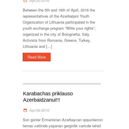
Apr-20-2016
Between the 5th and 16th of April, 2016 the
representatives of the Azerbaijani Youth
Organization of Lithuania participated in the
youth exchange program “Write your rights”,
organized in the city of Bolognetta, Italy.
Activists from Romania, Greece, Turkey,
Lithuania and […]
Read More
Karabachas priklauso
Azerbaidzanui!!!
Apr-06-2016
Son günlər Ermənistan Azərbaycan qoşunlarının
təmas xəttində yaşanan gərginlik xaricdə təhsil