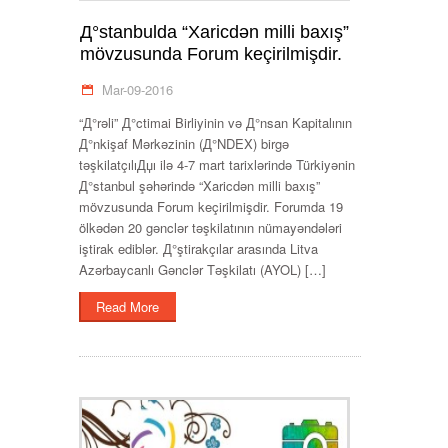
Д°stanbulda “Xaricdən milli baxış”
mövzusunda Forum keçirilmişdir.
Mar-09-2016
“Д°rəli” Д°ctimai Birliyinin və Д°nsan Kapitalının
Д°nkişaf Mərkəzinin (Д°NDEX) birgə
təşkilatçılıДџı ilə 4-7 mart tarixlərində Türkiyənin
Д°stanbul şəhərində “Xaricdən milli baxış”
mövzusunda Forum keçirilmişdir. Forumda 19
ölkədən 20 gənclər təşkilatının nümayəndələri
iştirak ediblər. Д°ştirakçılar arasında Litva
Azərbaycanlı Gənclər Təşkilatı (AYOL) […]
Read More