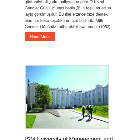
göstərdiyi uДџurlu fəaliyyətinə görə “2 fevral
Gənclər Günü” münasibətilə Д°lin təşkilatı adına
layiq görülmüşdür. Bu illər ərzində bizə dəstək
olan hər kəsə təşəkkürümüzü bildiririk. Milli
Gənclər Gününüz mübarək! Views count (1952)
Read More
ISM University of Management and