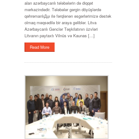
alan azərbaycanlı tələbələrin də diqqət
mərkəzindədir. Tələbələr gərgin döyüşlərdə
qəhrəmanlıДџı ilə fərqlənən əsgərlərimizə dəstək
olmaq məqsədilə bir araya gəliblər. Litva
Azərbaycanlı Gənclər Təşkilatının üzvləri
Litvanın paytaxtı Vilnüs və Kaunas […]
Read More