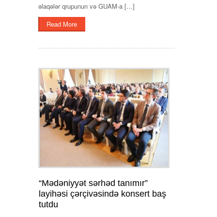
əlaqələr qrupunun və GUAM-a […]
Read More
“Mədəniyyət sərhəd tanımır”
layihəsi çərçivəsində konsert baş
tutdu