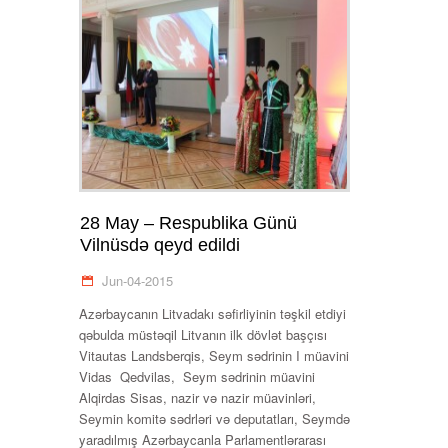
28 May – Respublika Günü
Vilnüsdə qeyd edildi
Jun-04-2015
Azərbaycanın Litvadakı səfirliyinin təşkil etdiyi
qəbulda müstəqil Litvanın ilk dövlət başçısı
Vitautas Landsberqis, Seym sədrinin I müavini
Vidas Qedvilas, Seym sədrinin müavini
Alqirdas Sisas, nazir və nazir müavinləri,
Seymin komitə sədrləri və deputatları, Seymdə
yaradılmış Azərbaycanla Parlamentlərarası