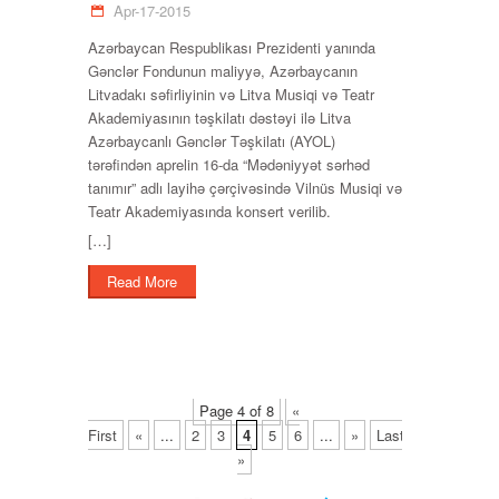
Apr-17-2015
Azərbaycan Respublikası Prezidenti yanında
Gənclər Fondunun maliyyə, Azərbaycanın
Litvadakı səfirliyinin və Litva Musiqi və Teatr
Akademiyasının təşkilatı dəstəyi ilə Litva
Azərbaycanlı Gənclər Təşkilatı (AYOL)
tərəfindən aprelin 16-da “Mədəniyyət sərhəd
tanımır” adlı layihə çərçivəsində Vilnüs Musiqi və
Teatr Akademiyasında konsert verilib.
[…]
Read More
Page 4 of 8
«
First
«
...
2
3
4
5
6
...
»
Last
»