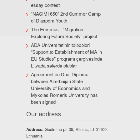
essay contest
“NASIMI 650” 2nd Summer Camp
of Diaspora Youth
The Erasmus+ “Migration:
Exploring Future Society” project
ADA Universitetinin tələbələri
“Support to Establishment of MA in
EU Studies” proqramı çərçivəsində
Litvada səfərdə olublar
Agreement on Dual Diploma
between Azerbaijan State
University of Economics and
Mykolas Romeris University has
been signed
Our address
Address:
Gedimino pr. 35, Vilnius, LT-01109,
Lithuania