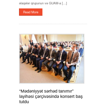
əlaqələr qrupunun və GUAM-a […]
Read More
“Mədəniyyət sərhəd tanımır”
layihəsi çərçivəsində konsert baş
tutdu