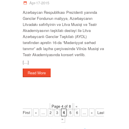
Apr-17-2015
Azərbaycan Respublikası Prezidenti yanında
Gənclər Fondunun maliyyə, Azərbaycanın
Litvadakı səfirliyinin və Litva Musiqi və Teatr
Akademiyasının təşkilatı dəstəyi ilə Litva
Azərbaycanlı Gənclər Təşkilatı (AYOL)
tərəfindən aprelin 16-da “Mədəniyyət sərhəd
tanımır” adlı layihə çərçivəsində Vilnüs Musiqi və
Teatr Akademiyasında konsert verilib.
[…]
Read More
Page 4 of 8
«
First
«
...
2
3
4
5
6
...
»
Last
»