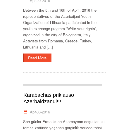
Apr-20-2016
Between the 5th and 16th of April, 2016 the
representatives of the Azerbaijani Youth
Organization of Lithuania participated in the
youth exchange program “Write your rights”,
organized in the city of Bolognetta, Italy.
Activists from Romania, Greece, Turkey,
Lithuania and […]
Read More
Karabachas priklauso
Azerbaidzanui!!!
Apr-06-2016
Son günlər Ermənistan Azərbaycan qoşunlarının
təmas xəttində yaşanan gərginlik xaricdə təhsil