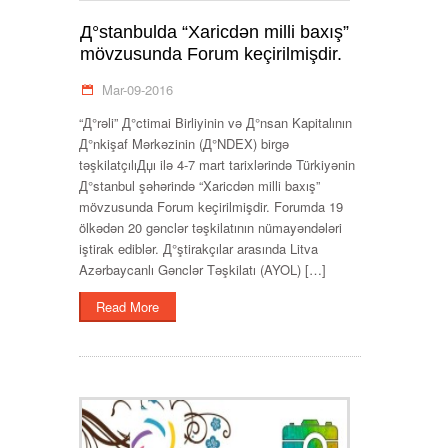
Д°stanbulda “Xaricdən milli baxış”
mövzusunda Forum keçirilmişdir.
Mar-09-2016
“Д°rəli” Д°ctimai Birliyinin və Д°nsan Kapitalının
Д°nkişaf Mərkəzinin (Д°NDEX) birgə
təşkilatçılıДџı ilə 4-7 mart tarixlərində Türkiyənin
Д°stanbul şəhərində “Xaricdən milli baxış”
mövzusunda Forum keçirilmişdir. Forumda 19
ölkədən 20 gənclər təşkilatının nümayəndələri
iştirak ediblər. Д°ştirakçılar arasında Litva
Azərbaycanlı Gənclər Təşkilatı (AYOL) […]
Read More