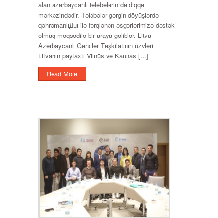
alan azərbaycanlı tələbələrin də diqqət
mərkəzindədir. Tələbələr gərgin döyüşlərdə
qəhrəmanlıДџı ilə fərqlənən əsgərlərimizə dəstək
olmaq məqsədilə bir araya gəliblər. Litva
Azərbaycanlı Gənclər Təşkilatının üzvləri
Litvanın paytaxtı Vilnüs və Kaunas […]
Read More