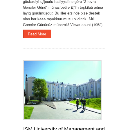
göstərdiyi uДџurlu fəaliyyətinə görə “2 fevral
Gənclər Günü” münasibətilə Д°lin təşkilatı adına
layiq görülmüşdür. Bu illər ərzində bizə dəstək
olan hər kəsə təşəkkürümüzü bildiririk. Milli
Gənclər Gününüz mübarək! Views count (1952)
Read More
ISM University of Management and