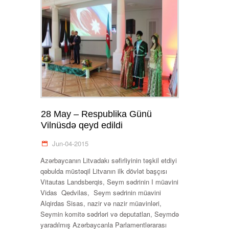
28 May – Respublika Günü
Vilnüsdə qeyd edildi
Jun-04-2015
Azərbaycanın Litvadakı səfirliyinin təşkil etdiyi
qəbulda müstəqil Litvanın ilk dövlət başçısı
Vitautas Landsberqis, Seym sədrinin I müavini
Vidas Qedvilas, Seym sədrinin müavini
Alqirdas Sisas, nazir və nazir müavinləri,
Seymin komitə sədrləri və deputatları, Seymdə
yaradılmış Azərbaycanla Parlamentlərarası